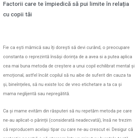
Factorii care te împiedică să pui limite în relația
cu copii tăi
Fie ca ești mămică sau îți dorești să devi curând, o preocupare
constanta o reprezintă însăși dorința de a avea si a putea aplica
cea mai buna metoda de creștere a unui copil echilibrat mental și
emoțional, astfel încât copilul să nu aibe de suferit din cauza ta
și, bineînțeles, să nu existe loc de vreo etichetare a ta ca și
mama neglijentă sau nepregătită.
Ca și mame evităm din răsputeri să nu repetăm metoda pe care
ne-au aplicat-o părinții (considerată neadecvată), însă ne trezim
că reproducem același tipar cu care ne-au crescut ei. Desigur că