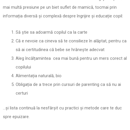
mai multă presiune pe un biet suflet de mamică, tocmai prin
informația diversă și complexă despre îngrijire și educație copil:
Să știe sa adoarmă copilul ca la carte
Că e nevoie ca cineva să te consilieze în alăptat, pentru ca
să ai certitudinea că bebe se hrănește adecvat
Aleg încălțamintea cea mai bună pentru un mers corect al
copilului
Alimentația naturală, bio
Obligația de a trece prin cursuri de parenting ca să nu ai
certuri
…și lista continuă la nesfârșit cu practici și metode care te duc
spre epuizare.