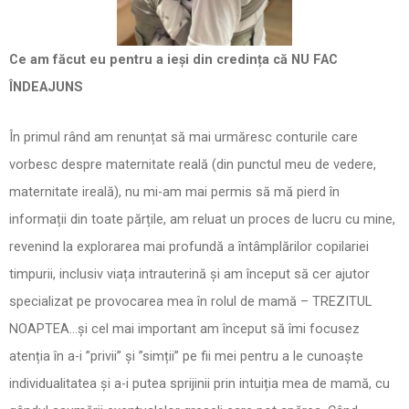
Ce am făcut eu pentru a ieși din credința că NU FAC
ÎNDEAJUNS
În primul rând am renunțat să mai urmăresc conturile care
vorbesc despre maternitate reală (din punctul meu de vedere,
maternitate ireală), nu mi-am mai permis să mă pierd în
informații din toate părțile, am reluat un proces de lucru cu mine,
revenind la explorarea mai profundă a întâmplărilor copilariei
timpurii, inclusiv viața intrauterină și am început să cer ajutor
specializat pe provocarea mea în rolul de mamă – TREZITUL
NOAPTEA…și cel mai important am început să îmi focusez
atenția în a-i ”privii” și ”simții” pe fii mei pentru a le cunoaște
individualitatea și a-i putea sprijinii prin intuiția mea de mamă, cu