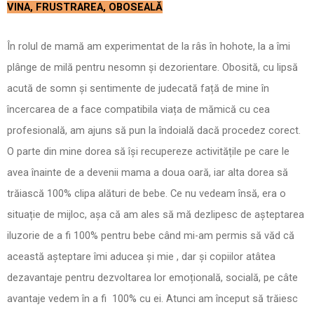
VINA, FRUSTRAREA, OBOSEALĂ
În rolul de mamă am experimentat de la râs în hohote, la a îmi
plânge de milă pentru nesomn și dezorientare. Obosită, cu lipsă
acută de somn și sentimente de judecată față de mine în
încercarea de a face compatibila viața de mămică cu cea
profesională, am ajuns să pun la îndoială dacă procedez corect.
O parte din mine dorea să își recupereze activitățile pe care le
avea înainte de a devenii mama a doua oară, iar alta dorea să
trăiască 100% clipa alături de bebe. Ce nu vedeam însă, era o
situație de mijloc, așa că am ales să mă dezlipesc de așteptarea
iluzorie de a fi 100% pentru bebe când mi-am permis să văd că
această așteptare îmi aducea și mie , dar și copiilor atâtea
dezavantaje pentru dezvoltarea lor emoțională, socială, pe câte
avantaje vedem în a fi 100% cu ei. Atunci am început să trăiesc