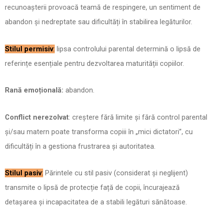
recunoașterii provoacă teamă de respingere, un sentiment de
abandon și nedreptate sau dificultăți în stabilirea legăturilor.
Stilul permisiv
:
lipsa controlului parental determină o lipsă de
referințe esențiale pentru dezvoltarea maturității copiilor.
Rană emoțională:
abandon.
Conflict nerezolvat
: creștere fără limite și fără control parental
și/sau matern poate transforma copiii în „mici dictatori”, cu
dificultăți în a gestiona frustrarea și autoritatea.
Stilul pasiv
:
Părintele cu stil pasiv (considerat și neglijent)
transmite o lipsă de protecție față de copii, încurajează
detașarea și incapacitatea de a stabili legături sănătoase.