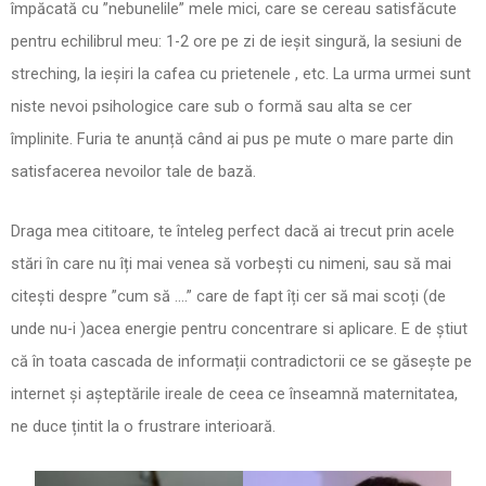
împăcată cu ”nebunelile” mele mici, care se cereau satisfăcute
pentru echilibrul meu: 1-2 ore pe zi de ieșit singură, la sesiuni de
streching, la ieșiri la cafea cu prietenele , etc. La urma urmei sunt
niste nevoi psihologice care sub o formă sau alta se cer
împlinite. Furia te anunță când ai pus pe mute o mare parte din
satisfacerea nevoilor tale de bază.
Draga mea cititoare, te înteleg perfect dacă ai trecut prin acele
stări în care nu îți mai venea să vorbești cu nimeni, sau să mai
citești despre ”cum să ….” care de fapt îți cer să mai scoți (de
unde nu-i )acea energie pentru concentrare si aplicare. E de știut
că în toata cascada de informații contradictorii ce se găsește pe
internet și așteptările ireale de ceea ce înseamnă maternitatea,
ne duce țintit la o frustrare interioară.