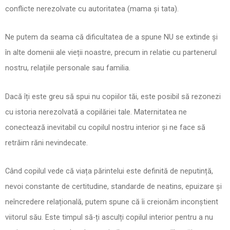
conflicte nerezolvate cu autoritatea (mama și tata).
Ne putem da seama că dificultatea de a spune NU se extinde și
în alte domenii ale vieții noastre, precum in relatie cu partenerul
nostru, relațiile personale sau familia.
Dacă îți este greu să spui nu copiilor tăi, este posibil să rezonezi
cu istoria nerezolvată a copilăriei tale. Maternitatea ne
conectează inevitabil cu copilul nostru interior și ne face să
retrăim răni nevindecate.
Când copilul vede că viața părintelui este definită de neputință,
nevoi constante de certitudine, standarde de neatins, epuizare și
neîncredere relațională, putem spune că îi creionăm inconștient
viitorul său. Este timpul să-ți asculți copilul interior pentru a nu