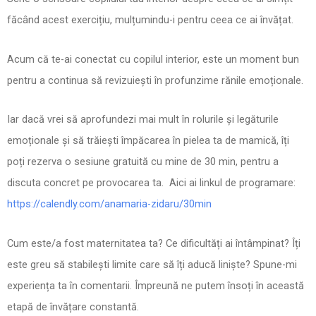
făcând acest exercițiu, mulțumindu-i pentru ceea ce ai învățat.
Acum că te-ai conectat cu copilul interior, este un moment bun
pentru a continua să revizuiești în profunzime rănile emoționale.
Iar dacă vrei să aprofundezi mai mult în rolurile și legăturile
emoționale și să trăiești împăcarea în pielea ta de mamică, îți
poți rezerva o sesiune gratuită cu mine de 30 min, pentru a
discuta concret pe provocarea ta. Aici ai linkul de programare:
https://calendly.com/anamaria-zidaru/30min
Cum este/a fost maternitatea ta? Ce dificultăți ai întâmpinat? Îți
este greu să stabilești limite care să îți aducă liniște? Spune-mi
experiența ta în comentarii. Împreună ne putem însoți în această
etapă de învățare constantă.