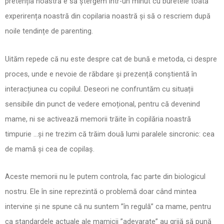
pretenția noastră e să ștergem într-un minut cu buretele toată
experirența noastră din copilaria noastră și să o rescriem după
noile tendințe de parenting.
Uităm repede că nu este despre cat de bună e metoda, ci despre
proces, unde e nevoie de răbdare și prezență conștientă în
interacțiunea cu copilul. Deseori ne confruntăm cu situații
sensibile din punct de vedere emoțional, pentru că devenind
mame, ni se activează memorii trăite în copilăria noastră
timpurie …și ne trezim că trăim două lumi paralele sincronic: cea
de mamă și cea de copilaș.
Aceste memorii nu le putem controla, fac parte din biologicul
nostru. Ele în sine reprezintă o problemă doar când mintea
intervine și ne spune că nu suntem ”în regulă” ca mame, pentru
ca standardele actuale ale mamicii ”adevarate” au grijă să pună