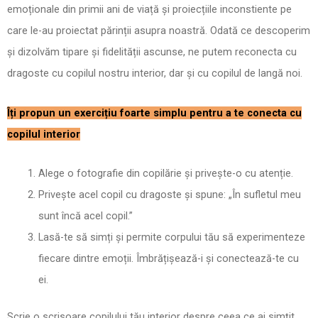
emoționale din primii ani de viață și proiecțiile inconstiente pe
care le-au proiectat părinții asupra noastră. Odată ce descoperim
și dizolvăm tipare și fidelității ascunse, ne putem reconecta cu
dragoste cu copilul nostru interior, dar și cu copilul de langă noi.
Îți propun un exercițiu foarte simplu pentru a te conecta cu
copilul interior
Alege o fotografie din copilărie și privește-o cu atenție.
Privește acel copil cu dragoste și spune: „În sufletul meu
sunt încă acel copil.”
Lasă-te să simți și permite corpului tău să experimenteze
fiecare dintre emoții. Îmbrățișează-i și conectează-te cu
ei.
Scrie o scrisoare copilului tău interior despre ceea ce ai simțit