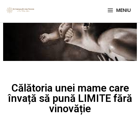
Skip
Main
MENIU
to
Menu
content
Călătoria unei mame care
învață să pună LIMITE fără
vinovăție