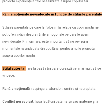
proiecta experiențele tale neasimilate asupra copiilor tăi.
Răni emoționale nevindecate în funcție de stilurile parentale
Stilurile parentale pe care le folosim în relație cu copii noștri ne
pot oferi indicii despre rănile emoționale pe care le avem
nevindecate. Prin urmare, este important să ne revizuim
momentele nevindecate din copilărie, pentru a nu le proiecta
asupra copiilor noștri.
Stilul autoritar
: are la bază răni care durează cel mai mult să se
vindece.
Rană emoțională
: respingere, abandon, umilire și nedreptate.
Conflict nerezolvat
: lipsa legăturii paterne și/sau materne și a