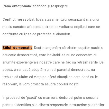
Rană emoțională
: abandon și respingere.
Conflict nerezolvat
: lipsa atasamentului securizant si a unui
mediu sanatos afecteaza direct dezvoltarea copilului care se
confrunta cu lipsa de protectie si abandon.
Stilul democratic
: Deși intenționăm să oferim copiilor noștri o
educație democratică, este inevitabil să nu ne conectăm cu
anumite experiențe ale noastre care ne fac să retrăim rănile. De
aceea, chiar dacă adoptăm un stil parental democratic, nu
trebuie să uităm că viața ne oferă situații pe care dacă nu le
rezolvăm, le vom proiecta asupra copiilor noștri.
În procesul de ”joacă” cu mamicile, dedic cel putin o sesiune
pentru a identifica și a elibera amprentele intrauterine și a rănilor