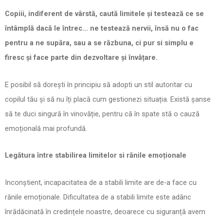
Copiii, indiferent de vârstă, caută limitele și testează ce se
întâmplă dacă le întrec… ne testează nervii, însă nu o fac
pentru a ne supăra, sau a se răzbuna, ci pur si simplu e
firesc și face parte din dezvoltare și învățare.
E posibil să dorești în principiu să adopti un stil autoritar cu
copilul tău și să nu îți placă cum gestionezi situația. Există șanse
să te duci singură în vinovăție, pentru că în spate stă o cauză
emoțională mai profundă.
Legătura între stabilirea limitelor si rănile emoționale
Inconștient, incapacitatea de a stabili limite are de-a face cu
rănile emoționale. Dificultatea de a stabili limite este adânc
înrădăcinată în credințele noastre, deoarece cu siguranță avem