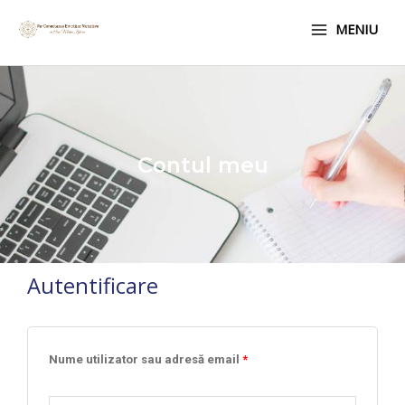
Skip
Main
MENIU
to
Menu
content
Contul meu
Autentificare
Obligatoriu
Obligatoriu
Obligatoriu
Nume utilizator sau adresă email
*