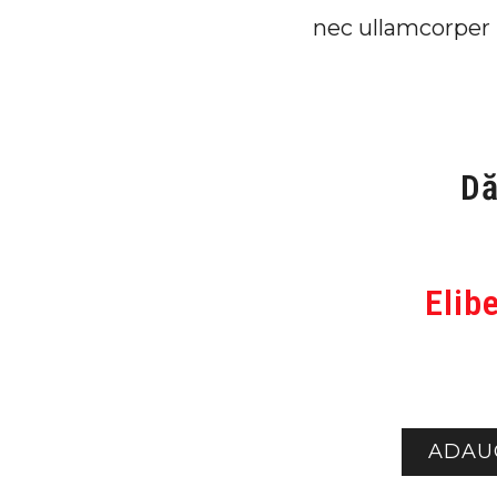
nec ullamcorper 
Dă
Elib
ADAU