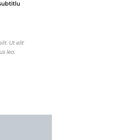
subtitlu
t. Ut elit
us leo.