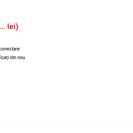
. lei)
 conectare
icați din nou