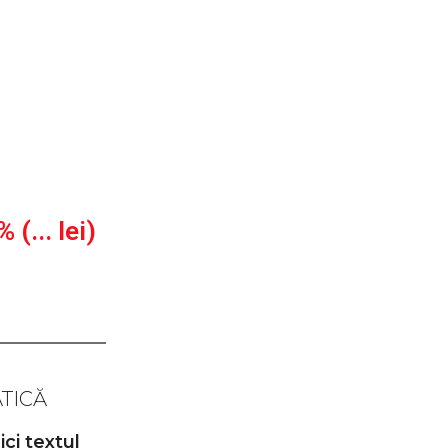
 (... lei)
TICĂ
ci textul