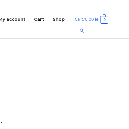
Cart/
0,00
lei
My account
Cart
Shop
0
Search
u