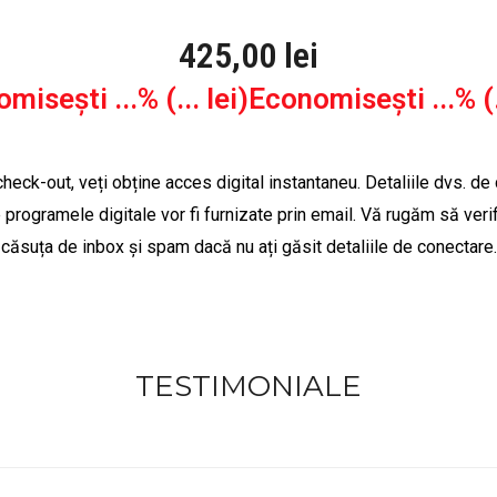
425,00
lei
misești ...% (... lei)
Economisești ...% (..
check-out, veți obține acces digital instantaneu.
Detaliile dvs. de
 programele digitale vor fi furnizate prin email.
Vă rugăm să verif
căsuța de inbox și spam dacă nu ați găsit detaliile de conectare.
TESTIMONIALE