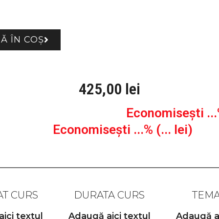
Ă ÎN COȘ
425,00
lei
Economisești ...%
Economisești ...% (... lei)
T CURS
DURATA CURS
TEMA
ici textul
Adaugă aici textul
Adaugă ai