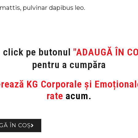
mattis, pulvinar dapibus leo.
 click pe butonul
"ADAUGĂ ÎN C
pentru a cumpăra
erează KG Corporale și Emoțional
rate
acum.
GĂ ÎN COȘ